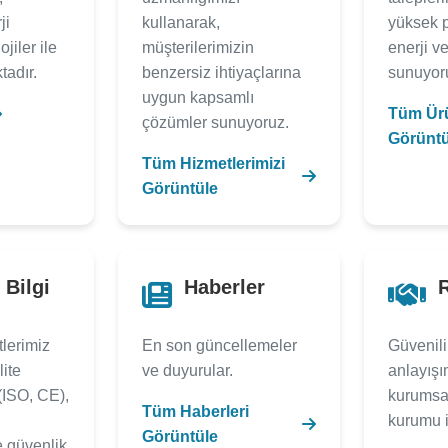
ji
kullanarak,
yüksek p
ojiler ile
müşterilerimizin
enerji ve
adır.
benzersiz ihtiyaçlarına
sunuyor
uygun kapsamlı
Tüm Ürü
çözümler sunuyoruz.
Görüntü
Tüm Hizmetlerimizi
Görüntüle
 Bilgi
Haberler
R
lerimiz
En son güncellemeler
Güvenili
lite
ve duyurular.
anlayışı
(ISO, CE),
kurumsal
Tüm Haberleri
kurumu i
Görüntüle
e güvenlik