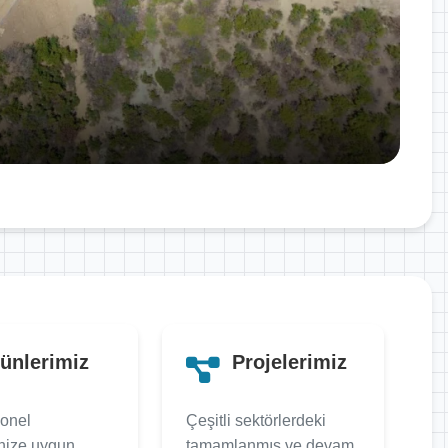
ünlerimiz
Projelerimiz
onel
Çeşitli sektörlerdeki
inize uygun
tamamlanmış ve devam