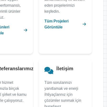
erformanslı,
eden projelerimizi
rimli ürünler
keşfedin.
uz.
Tüm Projeleri
nleri
Görüntüle
le
eferanslarımız
İletişim
r hizmet
Tüm sorularınızı
mızla birçok
yanıtlamak ve enerji
 şirket ve kamu
ihtiyaçlarınız için
le çalışıyoruz.
çözümler sunmak için
buradayız.