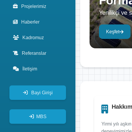
Forma
Projelerimiz
Yenilikçi ve 
Haberler
Keşfet
Kadromuz
Referanslar
İletişim
Bayi Girişi
Hakkım
MBS
Yirmi yılı aşkın
deneyimimizle