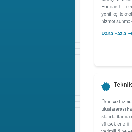
Formarch Ener
yenilikçi teknol
hizmet sunmakt
Daha Fazla
Teknik
Ürün ve hizmet
uluslararası ka
standartlarına 
yüksek enerji
verimliliğine v