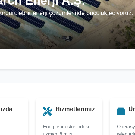
rch Enerji A.Ş.
sürdürülebilir enerji çözümlerinde öncülük ediyoruz.
ızda
Hizmetlerimiz
Ür
Enerji endüstrisindeki
Operasy
,
uzmanlığımızı
talepler