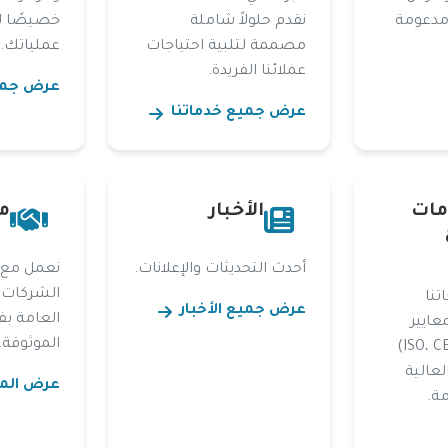
مدعومة
نقدم حلولاً شاملة
خصيصًا ل
مصممة لتلبية احتياجات
عملياتك.
عملائنا الفريدة.
عرض جمي
عرض جميع خدماتنا
مات
الأخبار
م
أحدث التحديثات والإعلانات.
نعمل مع 
الشركات
تنا
عرض جميع الأخبار
العامة بف
عايير
الموثوقة.
الجودة الدولية (ISO، CE)
لعالية
عرض المر
مة.