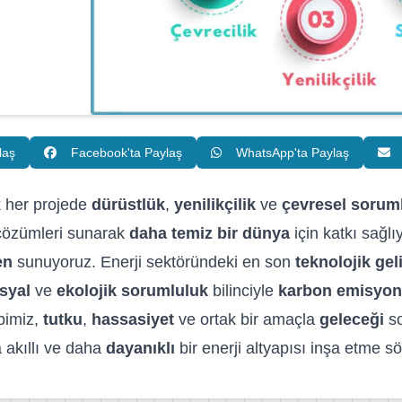
laş
Facebook'ta Paylaş
WhatsApp'ta Paylaş
 her projede
dürüstlük
,
yenilikçilik
ve
çevresel sorum
çözümleri sunarak
daha temiz bir dünya
için katkı sağl
en
sunuyoruz. Enerji sektöründeki en son
teknolojik gel
syal
ve
ekolojik sorumluluk
bilinciyle
karbon emisyonl
bimiz,
tutku
,
hassasiyet
ve ortak bir amaçla
geleceği
so
 akıllı ve daha
dayanıklı
bir enerji altyapısı inşa etme 