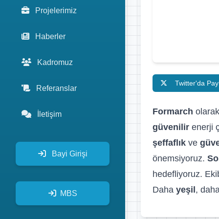
Projelerimiz
Haberler
Kadromuz
Twitter'da Pay
Referanslar
Formarch
olarak
İletişim
güvenilir
enerji 
şeffaflık
ve
güv
Bayi Girişi
önemsiyoruz.
So
hedefliyoruz. Eki
Daha
yeşil
, daha
MBS