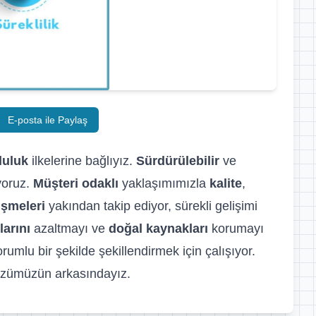
E-posta ile Paylaş
luluk
ilkelerine bağlıyız.
Sürdürülebilir
ve
ıyoruz.
Müşteri odaklı
yaklaşımımızla
kalite
,
işmeleri
yakından takip ediyor, sürekli gelişimi
arını
azaltmayı ve
doğal kaynakları
korumayı
rumlu bir şekilde şekillendirmek için çalışıyor.
sözümüzün arkasındayız.